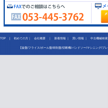
TOP
|
初めての方
｜
会社概要
｜
新着情報
｜
買い情報
｜
中古機械検索
【旋盤/フライス/ボール盤/研削盤/切断機/バンドソー/マシニング/プ