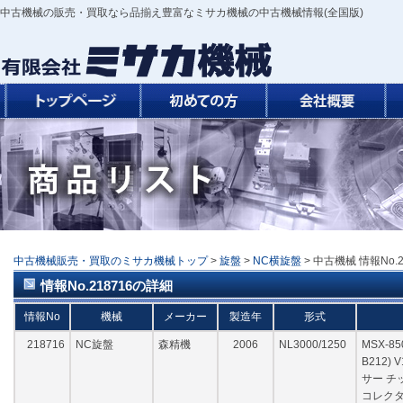
中古機械の販売・買取なら品揃え豊富なミサカ機械の中古機械情報(全国版)
中古機械販売・買取のミサカ機械トップ
>
旋盤
>
NC横旋盤
> 中古機械 情報No.2
情報No.218716の詳細
情報No
機械
メーカー
製造年
形式
218716
NC旋盤
森精機
2006
NL3000/1250
MSX-8
B212)
サー チ
コレクタ