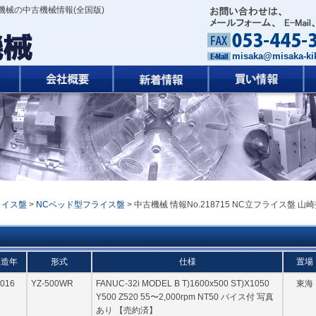
機械の中古機械情報(全国版)
misaka@misaka-kik
ライス盤
>
NCベッド型フライス盤
> 中古機械 情報No.218715 NC立フライス盤 山
製造年
形式
仕様
置場
016
YZ-500WR
FANUC-32i MODEL B T)1600x500 ST)X1050
東海
Y500 Z520 55〜2,000rpm NT50 バイス付 写真
あり 【売約済】