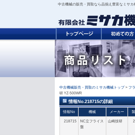
中古機械の販売・買取なら品揃え豊富なミサカ
中古機械販売・買取のミサカ機械トップ
>
フ
研 YZ-500WR
情報No.218715の詳細
情報No
機械
メーカー
218715
NC立フライス
山崎技研
2
盤