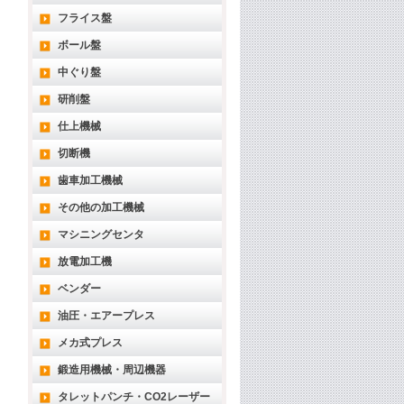
フライス盤
ボール盤
中ぐり盤
研削盤
仕上機械
切断機
歯車加工機械
その他の加工機械
マシニングセンタ
放電加工機
ベンダー
油圧・エアープレス
メカ式プレス
鍛造用機械・周辺機器
タレットパンチ・CO2レーザー