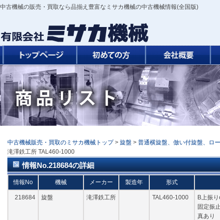
中古機械の販売・買取なら品揃え豊富なミサカ機械の中古機械情報(全国版)
中古機械販売・買取のミサカ機械トップ
>
旋盤
>
普通横旋盤、倣い付旋盤、ロ
滝澤鉄工所 TAL460-1000
情報No.218684の詳細
情報No
機械
メーカー
製造年
形式
218684
旋盤
滝澤鉄工所
TAL460-1000
B上振りφ
固定振止
真あり