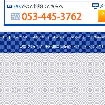
TOP
|
初めての方
｜
会社概要
｜
新着情報
｜
買い情報
｜
中古機械検索
【旋盤/フライス/ボール盤/研削盤/切断機/バンドソー/マシニング/プ