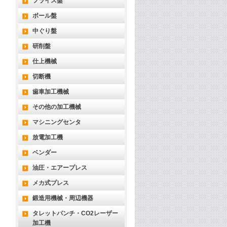
フライス盤
ボール盤
中ぐり盤
研削盤
仕上機械
切断機
歯車加工機械
その他の加工機械
マシニングセンタ
放電加工機
ベンダー
油圧・エアープレス
メカ式プレス
鍛造用機械・周辺機器
タレットパンチ・CO2レーザー
加工機