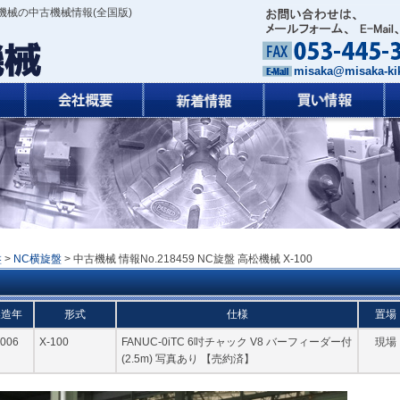
機械の中古機械情報(全国版)
misaka@misaka-kik
盤
>
NC横旋盤
> 中古機械 情報No.218459 NC旋盤 高松機械 X-100
製造年
形式
仕様
置場
006
X-100
FANUC-0iTC 6吋チャック V8 バーフィーダー付
現場
(2.5m) 写真あり 【売約済】