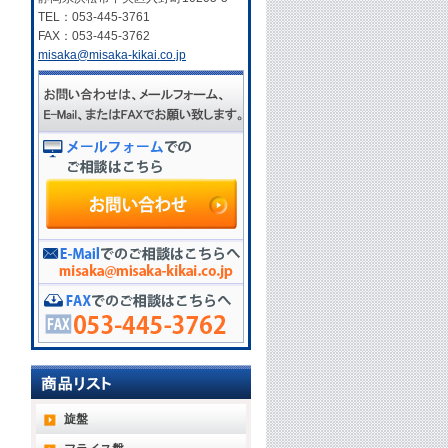
TEL：053-445-3761
FAX：053-445-3762
misaka@misaka-kikai.co.jp
旋盤