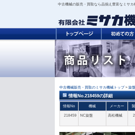
中古機械の販売・買取なら品揃え豊富なミサカ
中古機械販売・買取のミサカ機械トップ
>
旋
情報No.218459の詳細
情報No
機械
メーカー
218459
NC旋盤
高松機械
2