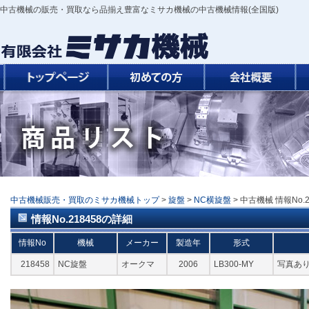
中古機械の販売・買取なら品揃え豊富なミサカ機械の中古機械情報(全国版)
中古機械販売・買取のミサカ機械トップ
>
旋盤
>
NC横旋盤
> 中古機械 情報No.2
情報No.218458の詳細
情報No
機械
メーカー
製造年
形式
218458
NC旋盤
オークマ
2006
LB300-MY
写真あり