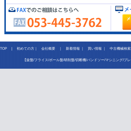
TOP
|
初めての方
｜
会社概要
｜
新着情報
｜
買い情報
｜
中古機械検索
【旋盤/フライス/ボール盤/研削盤/切断機/バンドソー/マシニング/プ