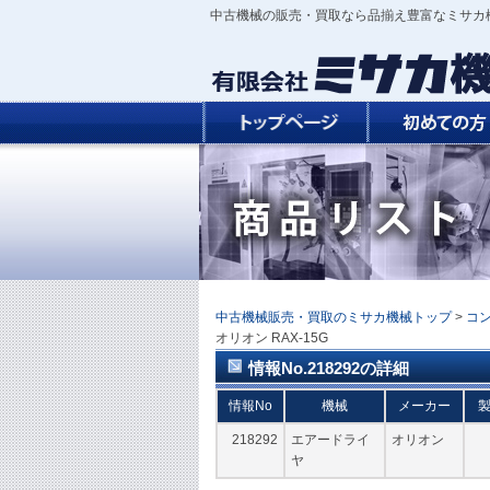
中古機械の販売・買取なら品揃え豊富なミサカ
中古機械販売・買取のミサカ機械トップ
>
コ
オリオン RAX-15G
情報No.218292の詳細
情報No
機械
メーカー
218292
エアードライ
オリオン
ヤ