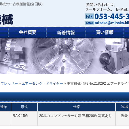
機械の中古機械情報(全国版)
misaka@misaka-kik
ンプレッサー
>
エアータンク・ドライヤー
> 中古機械 情報No.218292 エアードライ
製造年
形式
仕様
置場
RAX-15G
20馬力コンプレッサー対応 三相200V 写真あり
近畿