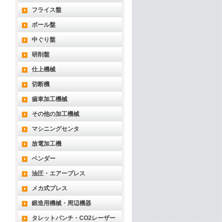
フライス盤
ボール盤
中ぐり盤
研削盤
仕上機械
切断機
歯車加工機械
その他の加工機械
マシニングセンタ
放電加工機
ベンダー
油圧・エアープレス
メカ式プレス
鍛造用機械・周辺機器
タレットパンチ・CO2レーザー