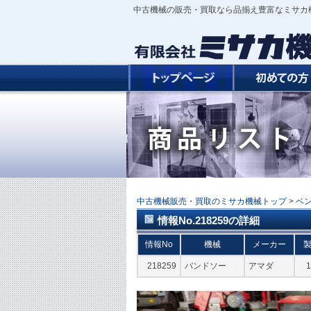
中古機械の販売・買取なら品揃え豊富なミサカ
中古機械販売・買取のミサカ機械トップ
>
ベ
情報No.218259の詳細
情報No
機械
メーカー
218259
バンドソー
アマダ
1