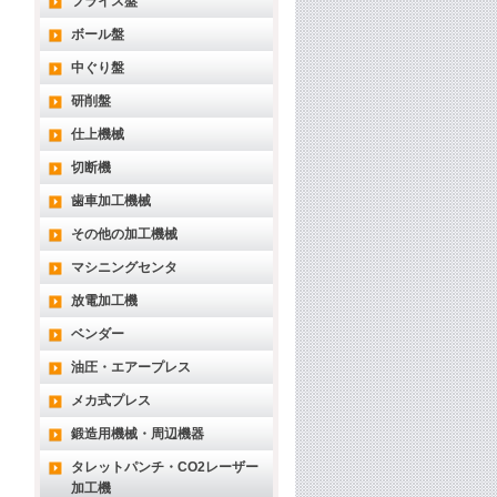
フライス盤
ボール盤
中ぐり盤
研削盤
仕上機械
切断機
歯車加工機械
その他の加工機械
マシニングセンタ
放電加工機
ベンダー
油圧・エアープレス
メカ式プレス
鍛造用機械・周辺機器
タレットパンチ・CO2レーザー
加工機