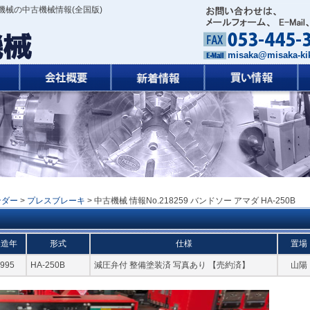
機械の中古機械情報(全国版)
misaka@misaka-kik
ンダー
>
プレスブレーキ
> 中古機械 情報No.218259 バンドソー アマダ HA-250B
製造年
形式
仕様
置場
995
HA-250B
減圧弁付 整備塗装済 写真あり 【売約済】
山陽