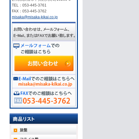
TEL：053-445-3761
FAX：053-445-3762
misaka@misaka-kikai.co.jp
旋盤