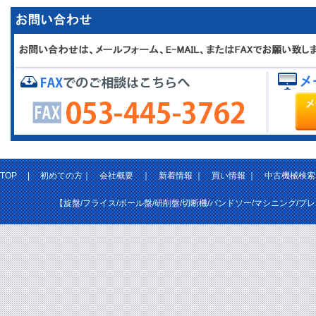
TOP
|
初めての方
｜
会社概要
｜
新着情報
｜
買い情報
｜
中古機械検索
【旋盤/フライス/ボール盤/研削盤/切断機/バンドソー/マシニング/プ