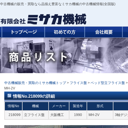
中古機械の販売・買取なら品揃え豊富なミサカ機械の中古機械情報(全国版)
中古機械販売・買取のミサカ機械トップ
>
フライス盤
>
ベッド型立フライス盤
MH-2V
情報No.218099の詳細
情報No
機械
メーカー
製造年
形式
218099
立フライス盤
大阪機工
1990
MH-2V
3軸デジ