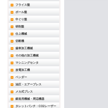
フライス盤
ボール盤
中ぐり盤
研削盤
仕上機械
切断機
歯車加工機械
その他の加工機械
マシニングセンタ
放電加工機
ベンダー
油圧・エアープレス
メカ式プレス
鍛造用機械・周辺機器
タレットパンチ・CO2レーザー