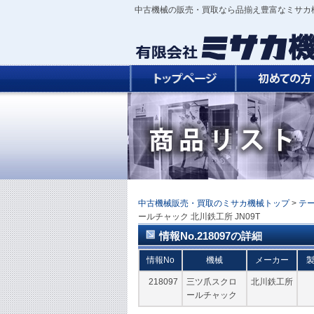
中古機械の販売・買取なら品揃え豊富なミサカ
中古機械販売・買取のミサカ機械トップ
>
テ
ールチャック 北川鉄工所 JN09T
情報No.218097の詳細
情報No
機械
メーカー
218097
三ツ爪スクロ
北川鉄工所
ールチャック