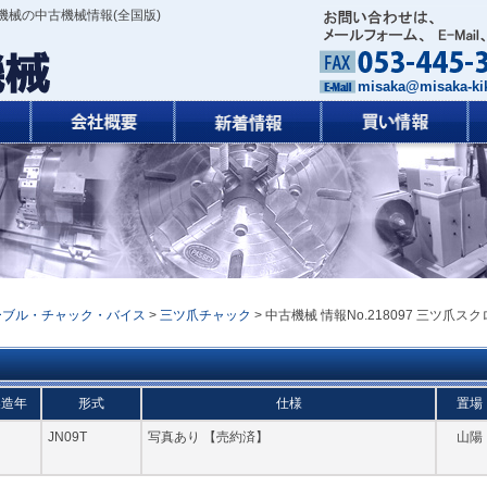
機械の中古機械情報(全国版)
misaka@misaka-kik
ーブル・チャック・バイス
>
三ツ爪チャック
> 中古機械 情報No.218097 三ツ爪スク
製造年
形式
仕様
置場
JN09T
写真あり 【売約済】
山陽