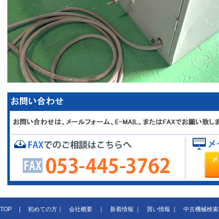
TOP
|
初めての方
｜
会社概要
｜
新着情報
｜
買い情報
｜
中古機械検索