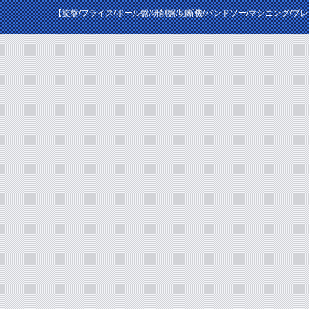
【旋盤/フライス/ボール盤/研削盤/切断機/バンドソー/マシニング/プ