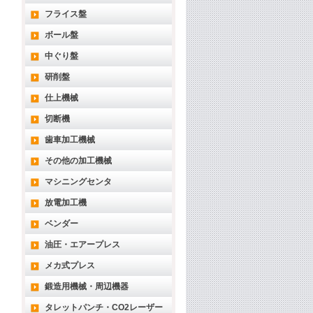
フライス盤
ボール盤
中ぐり盤
研削盤
仕上機械
切断機
歯車加工機械
その他の加工機械
マシニングセンタ
放電加工機
ベンダー
油圧・エアープレス
メカ式プレス
鍛造用機械・周辺機器
タレットパンチ・CO2レーザー