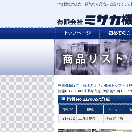
中古機械の販売・買取なら品揃え豊富なミサカ
中古機械販売・買取のミサカ機械トップ
>
研
情報No.217902 工具研削盤 伊藤製作所 DP-3N
情報No.217902の詳細
情報No
機械
メーカー
217902
工具研削盤
伊藤製作所