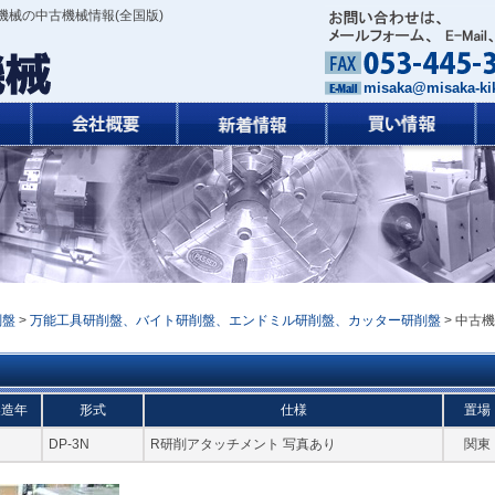
機械の中古機械情報(全国版)
misaka@misaka-kik
削盤
>
万能工具研削盤、バイト研削盤、エンドミル研削盤、カッター研削盤
> 中古
製造年
形式
仕様
置場
DP-3N
R研削アタッチメント 写真あり
関東