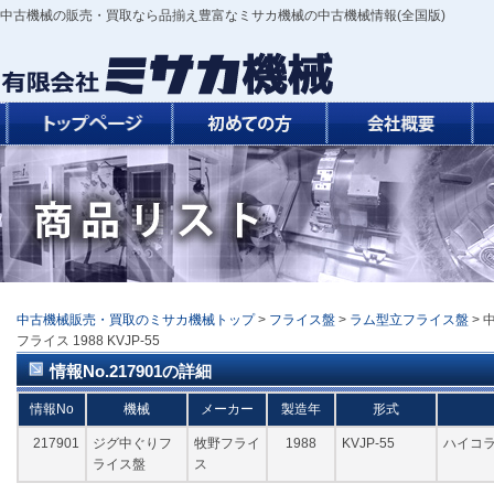
中古機械の販売・買取なら品揃え豊富なミサカ機械の中古機械情報(全国版)
中古機械販売・買取のミサカ機械トップ
>
フライス盤
>
ラム型立フライス盤
> 
フライス 1988 KVJP-55
情報No.217901の詳細
情報No
機械
メーカー
製造年
形式
217901
ジグ中ぐりフ
牧野フライ
1988
KVJP-55
ハイコラ
ライス盤
ス