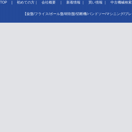
TOP
|
初めての方
｜
会社概要
｜
新着情報
｜
買い情報
｜
中古機械検索
【旋盤/フライス/ボール盤/研削盤/切断機/バンドソー/マシニング/プ