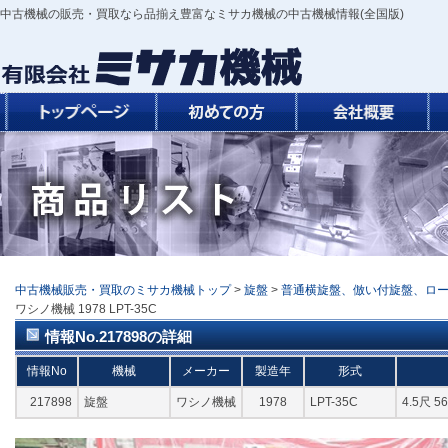
中古機械の販売・買取なら品揃え豊富なミサカ機械の中古機械情報(全国版)
中古機械販売・買取のミサカ機械トップ
>
旋盤
>
普通横旋盤、倣い付旋盤、ロ
ワシノ機械 1978 LPT-35C
情報No.217898の詳細
情報No
機械
メーカー
製造年
形式
217898
旋盤
ワシノ機械
1978
LPT-35C
4.5尺 5