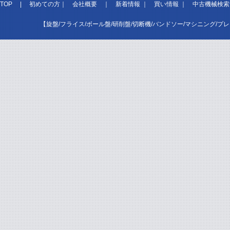
TOP
|
初めての方
｜
会社概要
｜
新着情報
｜
買い情報
｜
中古機械検索
【旋盤/フライス/ボール盤/研削盤/切断機/バンドソー/マシニング/プ