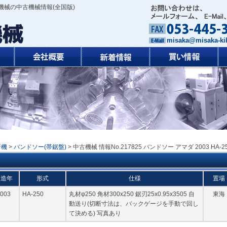
機械の中古機械情報(全国版)
misaka@misaka-kik
断機
>
バンドソー(帯鋸盤)
> 中古機械 情報No.217825 バンドソー アマダ 2003 HA-2
製造年
形式
仕様
置場
003
HA-250
丸材φ250 角材300x250 鋸刃25x0.95x3505 自
東海
動送り(切断寸法は、バックゲージを手動で回し
て決める) 写真あり