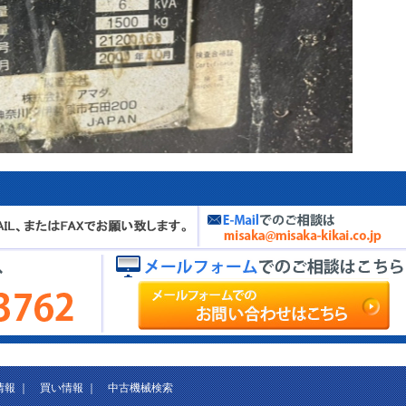
情報
｜
買い情報
｜
中古機械検索