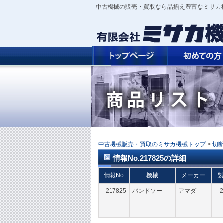
中古機械の販売・買取なら品揃え豊富なミサカ
中古機械販売・買取のミサカ機械トップ
>
切
情報No.217825の詳細
情報No
機械
メーカー
217825
バンドソー
アマダ
2