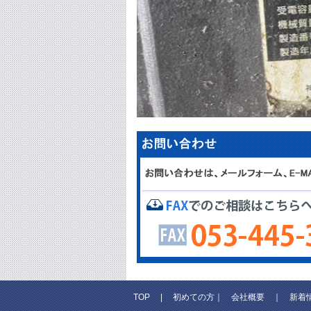
TOP
|
初めての方
｜
会社概要
｜
新着