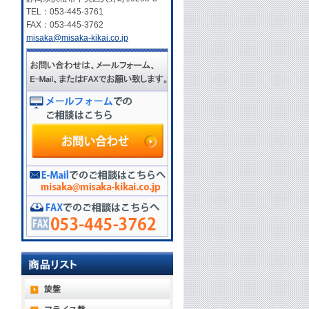
TEL：053-445-3761
FAX：053-445-3762
misaka@misaka-kikai.co.jp
旋盤