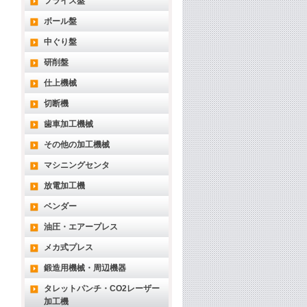
フライス盤
ボール盤
中ぐり盤
研削盤
仕上機械
切断機
歯車加工機械
その他の加工機械
マシニングセンタ
放電加工機
ベンダー
油圧・エアープレス
メカ式プレス
鍛造用機械・周辺機器
タレットパンチ・CO2レーザー
加工機