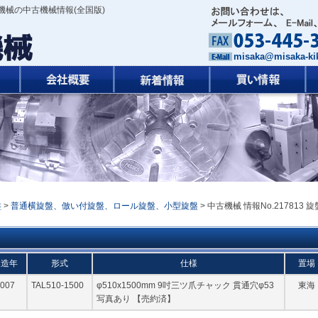
機械の中古機械情報(全国版)
misaka@misaka-kik
盤
>
普通横旋盤、倣い付旋盤、ロール旋盤、小型旋盤
> 中古機械 情報No.217813 旋
製造年
形式
仕様
置場
007
TAL510-1500
φ510x1500mm 9吋三ツ爪チャック 貫通穴φ53
東海
写真あり 【売約済】