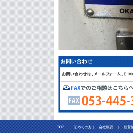
TOP
|
初めての方
｜
会社概要
｜
新着