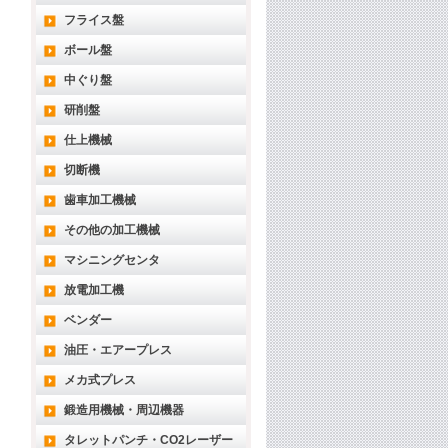
フライス盤
ボール盤
中ぐり盤
研削盤
仕上機械
切断機
歯車加工機械
その他の加工機械
マシニングセンタ
放電加工機
ベンダー
油圧・エアープレス
メカ式プレス
鍛造用機械・周辺機器
タレットパンチ・CO2レーザー