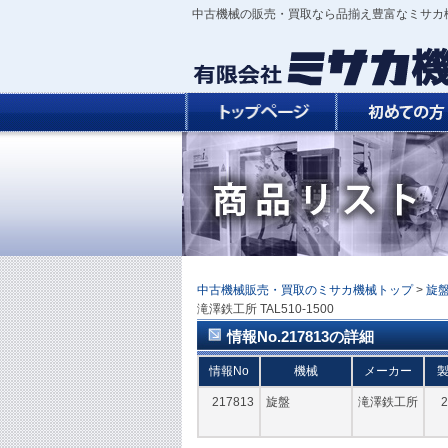
中古機械の販売・買取なら品揃え豊富なミサカ
中古機械販売・買取のミサカ機械トップ
>
旋
滝澤鉄工所 TAL510-1500
情報No.217813の詳細
情報No
機械
メーカー
217813
旋盤
滝澤鉄工所
2