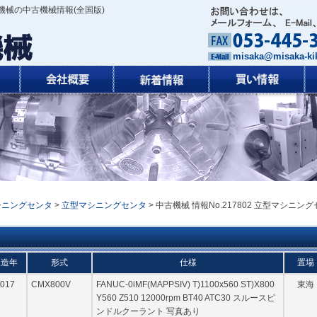
機械の中古機械情報(全国版)
misaka@misaka-kik
シニングセンタ
>
立型マシニングセンタ
> 中古機械 情報No.217802 立型マシニング
製造年
形式
仕様
置場
017
CMX800V
FANUC-0iMF(MAPPSIV) T)1100x560 ST)X800
東海
Y560 Z510 12000rpm BT40 ATC30 スルースピ
ンドルクーラント 写真あり