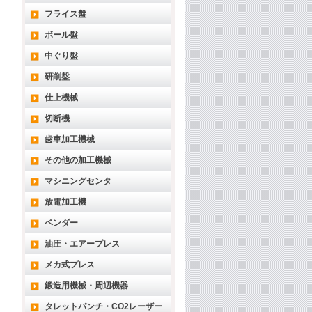
フライス盤
ボール盤
中ぐり盤
研削盤
仕上機械
切断機
歯車加工機械
その他の加工機械
マシニングセンタ
放電加工機
ベンダー
油圧・エアープレス
メカ式プレス
鍛造用機械・周辺機器
タレットパンチ・CO2レーザー