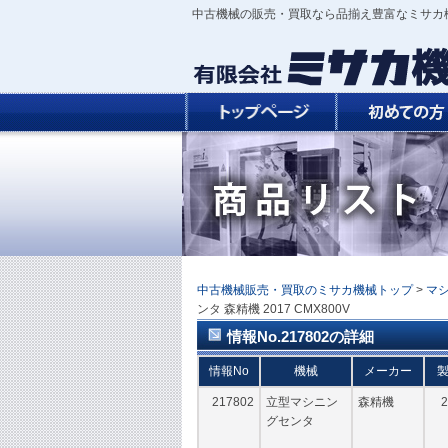
中古機械の販売・買取なら品揃え豊富なミサカ
中古機械販売・買取のミサカ機械トップ
>
マ
ンタ 森精機 2017 CMX800V
情報No.217802の詳細
情報No
機械
メーカー
217802
立型マシニン
森精機
2
グセンタ