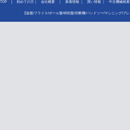
TOP
|
初めての方
｜
会社概要
｜
新着情報
｜
買い情報
｜
中古機械検索
【旋盤/フライス/ボール盤/研削盤/切断機/バンドソー/マシニング/プ