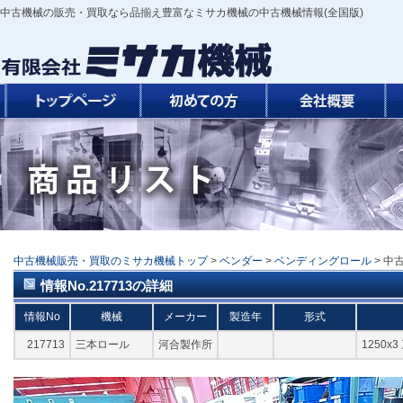
中古機械の販売・買取なら品揃え豊富なミサカ機械の中古機械情報(全国版)
中古機械販売・買取のミサカ機械トップ
>
ベンダー
>
ベンディングロール
> 中
情報No.217713の詳細
情報No
機械
メーカー
製造年
形式
217713
三本ロール
河合製作所
1250x