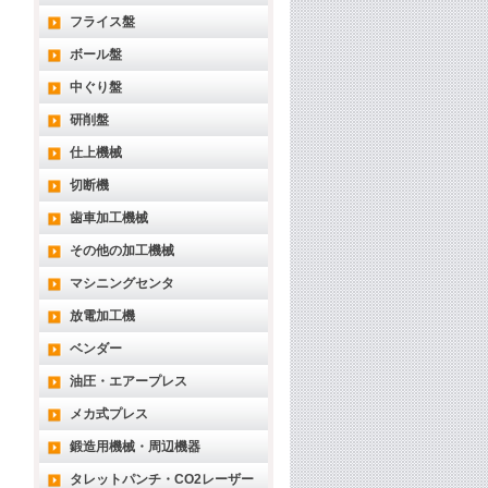
フライス盤
ボール盤
中ぐり盤
研削盤
仕上機械
切断機
歯車加工機械
その他の加工機械
マシニングセンタ
放電加工機
ベンダー
油圧・エアープレス
メカ式プレス
鍛造用機械・周辺機器
タレットパンチ・CO2レーザー