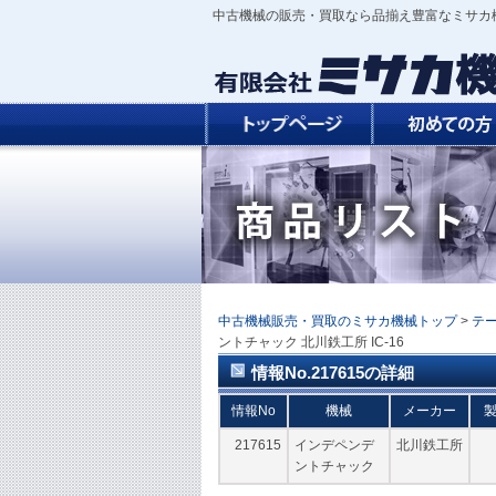
中古機械の販売・買取なら品揃え豊富なミサカ
中古機械販売・買取のミサカ機械トップ
>
テ
ントチャック 北川鉄工所 IC-16
情報No.217615の詳細
情報No
機械
メーカー
217615
インデペンデ
北川鉄工所
ントチャック