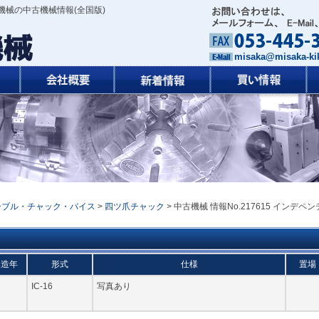
機械の中古機械情報(全国版)
misaka@misaka-kik
ーブル・チャック・バイス
>
四ツ爪チャック
> 中古機械 情報No.217615 インデペン
製造年
形式
仕様
置場
IC-16
写真あり