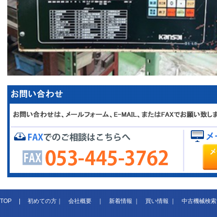
TOP
|
初めての方
｜
会社概要
｜
新着情報
｜
買い情報
｜
中古機械検索