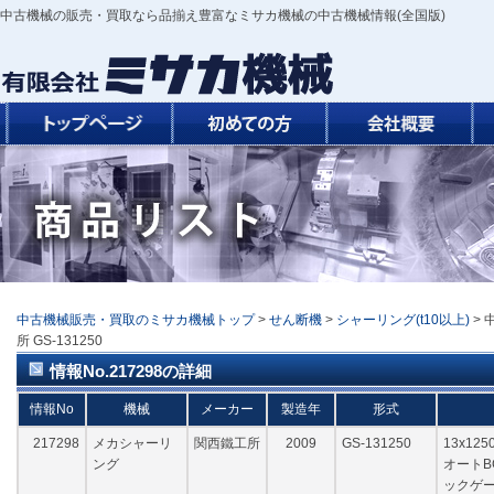
中古機械の販売・買取なら品揃え豊富なミサカ機械の中古機械情報(全国版)
中古機械販売・買取のミサカ機械トップ
>
せん断機
>
シャーリング(t10以上)
> 
所 GS-131250
情報No.217298の詳細
情報No
機械
メーカー
製造年
形式
217298
メカシャーリ
関西鐵工所
2009
GS-131250
13x12
ング
オートB
ックゲー