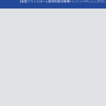
【旋盤/フライス/ボール盤/研削盤/切断機/バンドソー/マシニング/プ