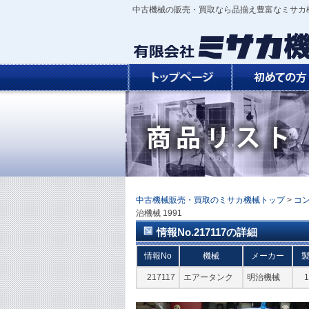
中古機械の販売・買取なら品揃え豊富なミサカ
中古機械販売・買取のミサカ機械トップ
>
コ
治機械 1991
情報No.217117の詳細
情報No
機械
メーカー
217117
エアータンク
明治機械
1