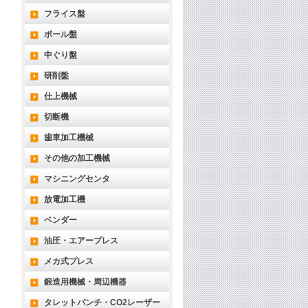
フライス盤
ボール盤
中ぐり盤
研削盤
仕上機械
切断機
歯車加工機械
その他の加工機械
マシニングセンタ
放電加工機
ベンダー
油圧・エアープレス
メカ式プレス
鍛造用機械・周辺機器
タレットパンチ・CO2レーザー