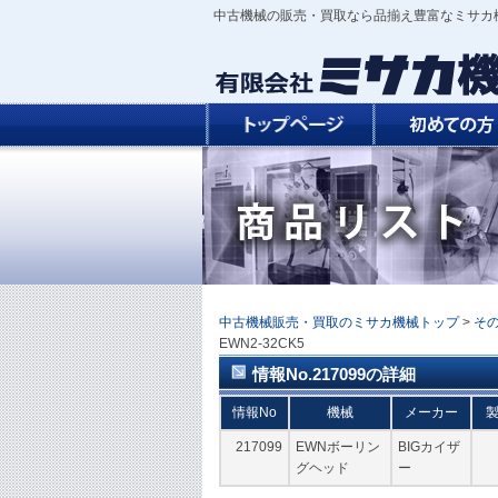
中古機械の販売・買取なら品揃え豊富なミサカ
中古機械販売・買取のミサカ機械トップ
>
そ
EWN2-32CK5
情報No.217099の詳細
情報No
機械
メーカー
217099
EWNボーリン
BIGカイザ
グヘッド
ー