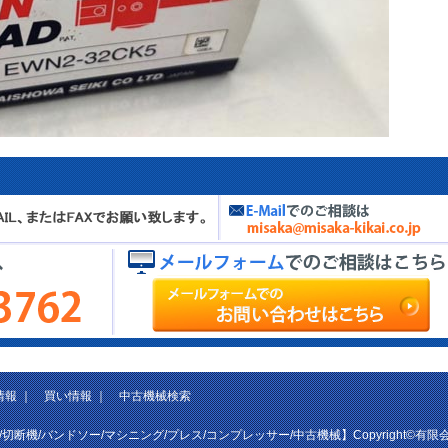
情報
｜
買い情報
｜
中古機械検索
/切断機/バンドソー/マシニング/プレス/コンプレッサー/中古機械】
Copyright©有限会