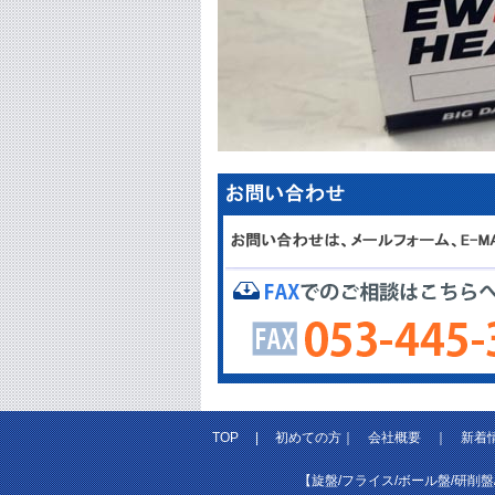
TOP
|
初めての方
｜
会社概要
｜
新着
【旋盤/フライス/ボール盤/研削盤