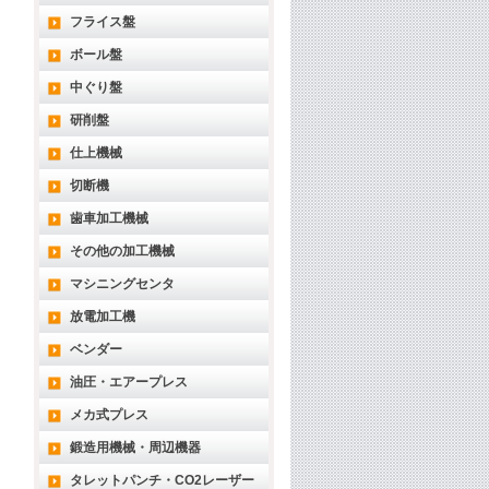
フライス盤
ボール盤
中ぐり盤
研削盤
仕上機械
切断機
歯車加工機械
その他の加工機械
マシニングセンタ
放電加工機
ベンダー
油圧・エアープレス
メカ式プレス
鍛造用機械・周辺機器
タレットパンチ・CO2レーザー