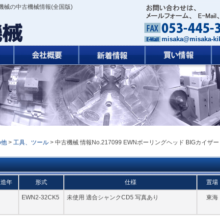
機械の中古機械情報(全国版)
misaka@misaka-kik
の他
>
工具、ツール
> 中古機械 情報No.217099 EWNボーリングヘッド BIGカイザー
製造年
形式
仕様
置場
EWN2-32CK5
未使用 適合シャンクCD5 写真あり
東海