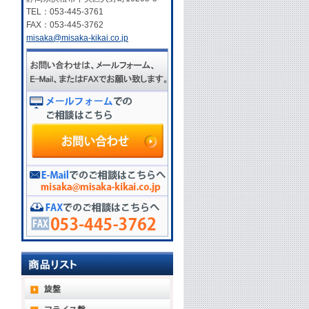
TEL：053-445-3761
FAX：053-445-3762
misaka@misaka-kikai.co.jp
旋盤