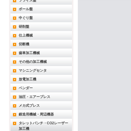
フライス盤
ボール盤
中ぐり盤
研削盤
仕上機械
切断機
歯車加工機械
その他の加工機械
マシニングセンタ
放電加工機
ベンダー
油圧・エアープレス
メカ式プレス
鍛造用機械・周辺機器
タレットパンチ・CO2レーザー
加工機