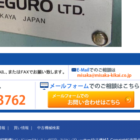
情報
｜
買い情報
｜
中古機械検索