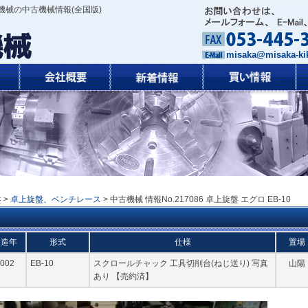
機械の中古機械情報(全国版)
misaka@misaka-kik
盤
>
卓上旋盤、ベンチレース
> 中古機械 情報No.217086 卓上旋盤 エグロ EB-10
製造年
形式
仕様
置場
002
EB-10
スクロールチャック 工具切削台(ねじ送り) 写真
山陽
あり 【売約済】