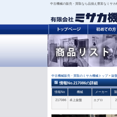
中古機械の販売・買取なら品揃え豊富なミサカ
中古機械販売・買取のミサカ機械トップ
>
旋
情報No.217086の詳細
情報No
機械
メーカー
217086
卓上旋盤
エグロ
2