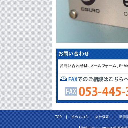
TOP
|
初めての方
｜
会社概要
｜
新着