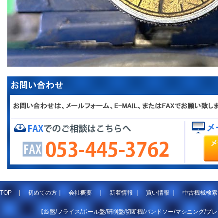
TOP
|
初めての方
｜
会社概要
｜
新着情報
｜
買い情報
｜
中古機械検索
【旋盤/フライス/ボール盤/研削盤/切断機/バンドソー/マシニング/プ