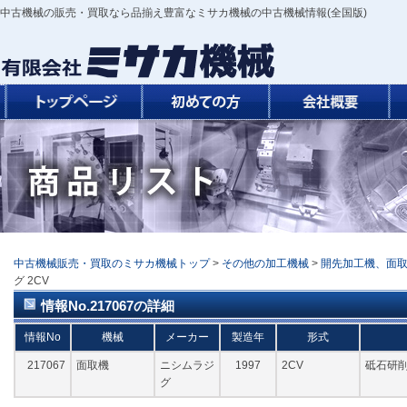
中古機械の販売・買取なら品揃え豊富なミサカ機械の中古機械情報(全国版)
中古機械販売・買取のミサカ機械トップ
>
その他の加工機械
>
開先加工機、面
グ 2CV
情報No.217067の詳細
情報No
機械
メーカー
製造年
形式
217067
面取機
ニシムラジ
1997
2CV
砥石研削
グ