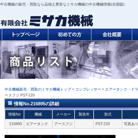
中古機械の販売・買取なら品揃え豊富なミサカ機械の中古機械情報(全国版)
中古機械販売・買取のミサカ機械トップ
>
コンプレッサー
>
エアータンク・ド
ースフジ PST-220
情報No.216895の詳細
情報No
機械
メーカー
製造年
形式
216895
エアータンク
アースフジ
PST-220
写真あ