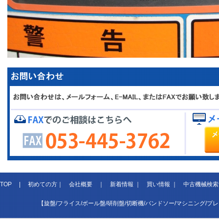
TOP
|
初めての方
｜
会社概要
｜
新着情報
｜
買い情報
｜
中古機械検索
【旋盤/フライス/ボール盤/研削盤/切断機/バンドソー/マシニング/プ