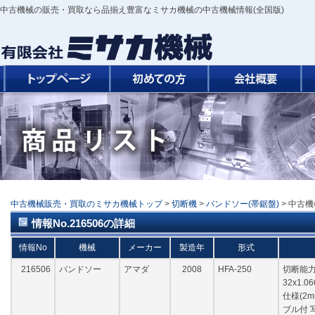
中古機械の販売・買取なら品揃え豊富なミサカ機械の中古機械情報(全国版)
中古機械販売・買取のミサカ機械トップ
>
切断機
>
バンドソー(帯鋸盤)
> 中古機
情報No.216506の詳細
情報No
機械
メーカー
製造年
形式
216506
バンドソー
アマダ
2008
HFA-250
切断能力:
32x1.
仕様(2
ブル付 