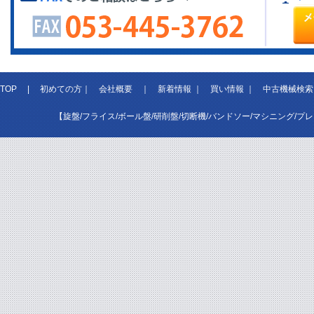
TOP
|
初めての方
｜
会社概要
｜
新着情報
｜
買い情報
｜
中古機械検索
【旋盤/フライス/ボール盤/研削盤/切断機/バンドソー/マシニング/プ