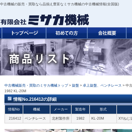
中古機械の販売・買取なら品揃え豊富なミサカ機械の中古機械情報(全国版)
中古機械販売・買取のミサカ機械トップ
>
旋盤
>
卓上旋盤、ベンチレース
> 中
1982 KL-20M
情報No.216412の詳細
情報No
機械
メーカー
製造年
形式
216412
ベンチレース
北村製作所
1982
KL-20M
XYねじ