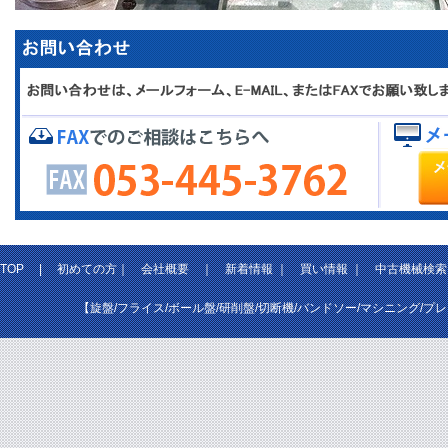
TOP
|
初めての方
｜
会社概要
｜
新着情報
｜
買い情報
｜
中古機械検索
【旋盤/フライス/ボール盤/研削盤/切断機/バンドソー/マシニング/プ