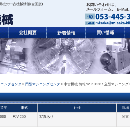
機械の中古機械情報(全国版)
misaka@misaka-kik
シニングセンタ
>
門型マシニングセンタ
> 中古機械 情報No.216287 立型マシニング
製造年
形式
仕様
置場
008
FJV-250
写真あり
関東