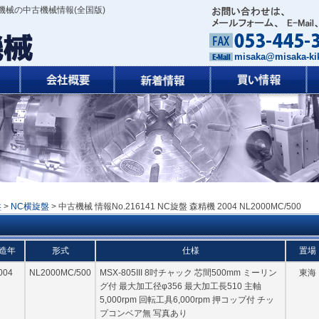
機械の中古機械情報(全国版)
misaka@misaka-kik
盤
>
NC横旋盤
> 中古機械 情報No.216141 NC旋盤 森精機 2004 NL2000MC/500
造年
形式
仕様
置場
004
NL2000MC/500
MSX-805III 8吋チャック 芯間500mm ミーリン
東海
グ付 最大加工径φ356 最大加工長510 主軸
5,000rpm 回転工具6,000rpm 押コップ付 チッ
プコンベア無 写真あり