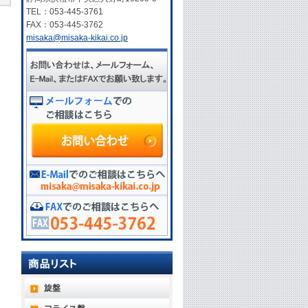
TEL：053-445-3761
FAX：053-445-3762
misaka@misaka-kikai.co.jp
旋盤