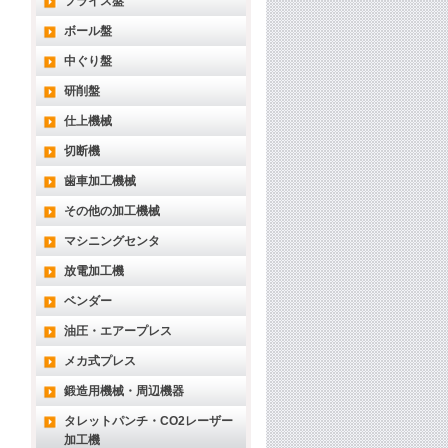
フライス盤
ボール盤
中ぐり盤
研削盤
仕上機械
切断機
歯車加工機械
その他の加工機械
マシニングセンタ
放電加工機
ベンダー
油圧・エアープレス
メカ式プレス
鍛造用機械・周辺機器
タレットパンチ・CO2レーザー
加工機