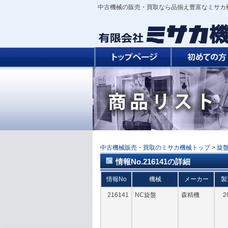
中古機械の販売・買取なら品揃え豊富なミサカ
中古機械販売・買取のミサカ機械トップ
>
旋
情報No.216141の詳細
情報No
機械
メーカー
製
216141
NC旋盤
森精機
2