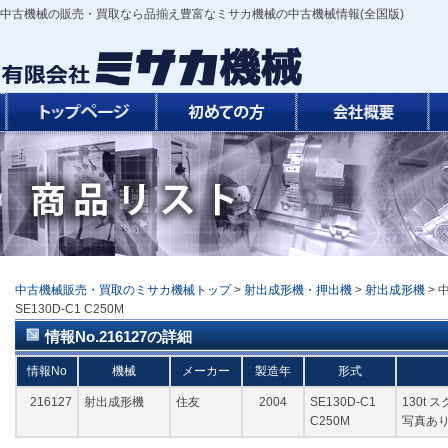
中古機械の販売・買取なら品揃え豊富なミサカ機械の中古機械情報(全国版)
中古機械販売・買取のミサカ機械トップ
>
射出成形機・押出機
>
射出成形機
> 
SE130D-C1 C250M
情報No.216127の詳細
情報No
機械
メーカー
製造年
形式
216127
射出成形機
住友
2004
SE130D-C1
130t 
C250M
写真あ