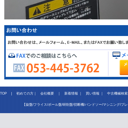
TOP
|
初めての方
｜
会社概要
｜
新着情報
｜
買い情報
｜
中古機械検索
【旋盤/フライス/ボール盤/研削盤/切断機/バンドソー/マシニング/プ