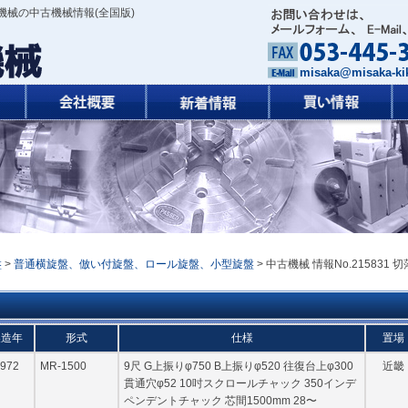
機械の中古機械情報(全国版)
misaka@misaka-kik
盤
>
普通横旋盤、倣い付旋盤、ロール旋盤、小型旋盤
> 中古機械 情報No.215831 切
製造年
形式
仕様
置場
972
MR-1500
9尺 G上振りφ750 B上振りφ520 往復台上φ300
近畿
貫通穴φ52 10吋スクロールチャック 350インデ
ペンデントチャック 芯間1500mm 28〜