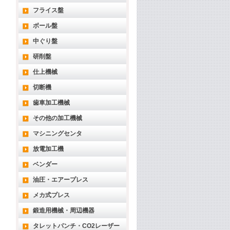
フライス盤
ボール盤
中ぐり盤
研削盤
仕上機械
切断機
歯車加工機械
その他の加工機械
マシニングセンタ
放電加工機
ベンダー
油圧・エアープレス
メカ式プレス
鍛造用機械・周辺機器
タレットパンチ・CO2レーザー