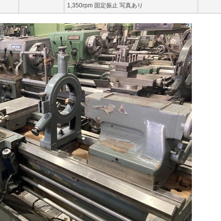
1,350rpm 固定振止 写真あり