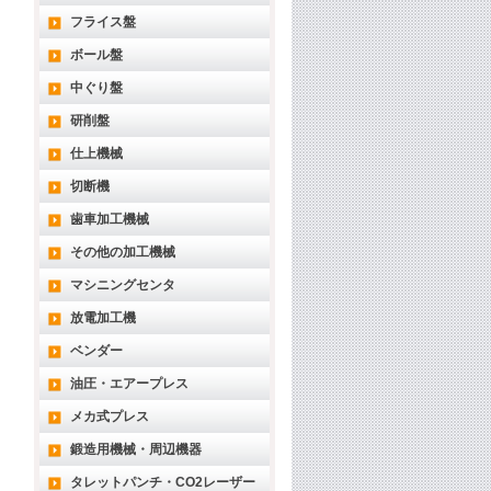
フライス盤
ボール盤
中ぐり盤
研削盤
仕上機械
切断機
歯車加工機械
その他の加工機械
マシニングセンタ
放電加工機
ベンダー
油圧・エアープレス
メカ式プレス
鍛造用機械・周辺機器
タレットパンチ・CO2レーザー