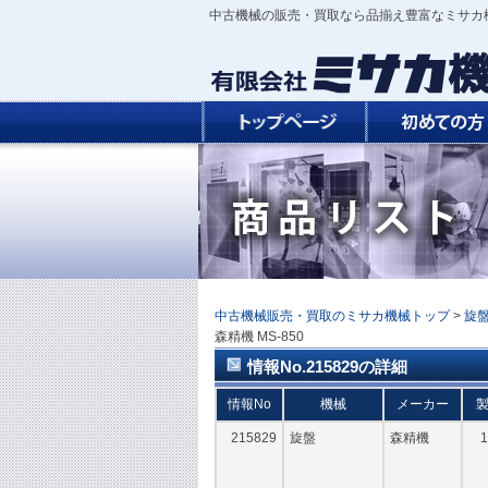
中古機械の販売・買取なら品揃え豊富なミサカ
中古機械販売・買取のミサカ機械トップ
>
旋
森精機 MS-850
情報No.215829の詳細
情報No
機械
メーカー
215829
旋盤
森精機
1