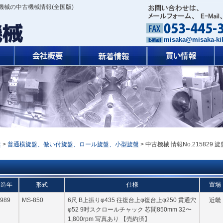
機械の中古機械情報(全国版)
misaka@misaka-kik
盤
>
普通横旋盤、倣い付旋盤、ロール旋盤、小型旋盤
> 中古機械 情報No.215829 旋
製造年
形式
仕様
置場
989
MS-850
6尺 B上振りφ435 往復台上φ復台上φ250 貫通穴
近畿
φ52 9吋スクロールチャック 芯間850mm 32〜
1,800rpm 写真あり 【売約済】