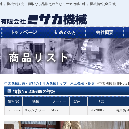
中古機械の販売・買取なら品揃え豊富なミサカ機械の中古機械情報(全国版)
中古機械販売・買取のミサカ機械トップ
>
木工機械
>
鋸盤
> 中古機械 情報No.21
情報No.215689の詳細
情報No
機械
メーカー
製造年
形式
215689
ギャングソー
SGS
SK-200G
写真あ