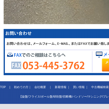
TOP
|
初めての方
｜
会社概要
｜
新着情報
｜
買い情報
｜
中古機械検索
【旋盤/フライス/ボール盤/研削盤/切断機/バンドソー/マシニング/プ