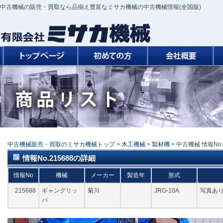
中古機械の販売・買取なら品揃え豊富なミサカ機械の中古機械情報(全国版)
中古機械販売・買取のミサカ機械トップ
>
木工機械
>
製材機
> 中古機械 情報No.
情報No.215688の詳細
情報No
機械
メーカー
製造年
形式
215688
ギャングリッ
菊川
JRG-10A
写真あ
パ