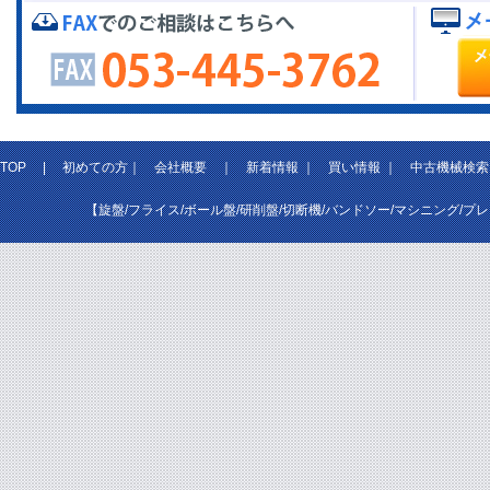
TOP
|
初めての方
｜
会社概要
｜
新着情報
｜
買い情報
｜
中古機械検索
【旋盤/フライス/ボール盤/研削盤/切断機/バンドソー/マシニング/プ