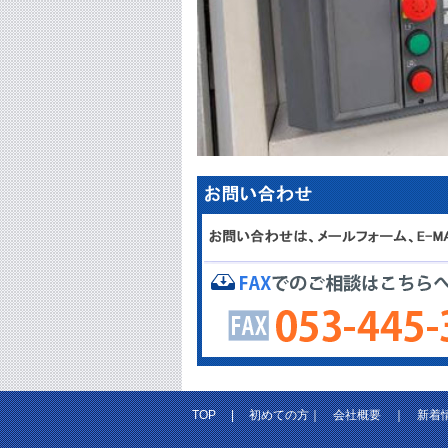
TOP
|
初めての方
｜
会社概要
｜
新着