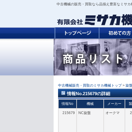
中古機械の販売・買取なら品揃え豊富なミサカ
中古機械販売・買取のミサカ機械トップ
>
旋
情報No.215679の詳細
情報No
機械
メーカー
215679
NC旋盤
オークマ
2