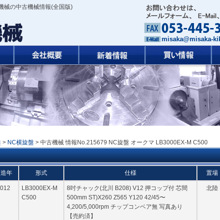
機械の中古機械情報(全国版)
misaka@misaka-kik
盤
>
NC横旋盤
> 中古機械 情報No.215679 NC旋盤 オークマ LB3000EX-M C500
製造年
形式
仕様
置場
012
LB3000EX-M
8吋チャック(北川 B208) V12 押コップ付 芯間
北陸
C500
500mm ST)X260 Z565 Y120 42/45〜
4,200/5,000rpm チップコンベア無 写真あり
【売約済】