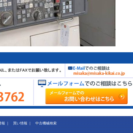
情報
｜
買い情報
｜
中古機械検索