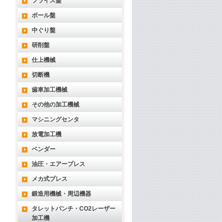
フライス盤
ボール盤
中ぐり盤
研削盤
仕上機械
切断機
歯車加工機械
その他の加工機械
マシニングセンタ
放電加工機
ベンダー
油圧・エアープレス
メカ式プレス
鍛造用機械・周辺機器
タレットパンチ・CO2レーザー
加工機