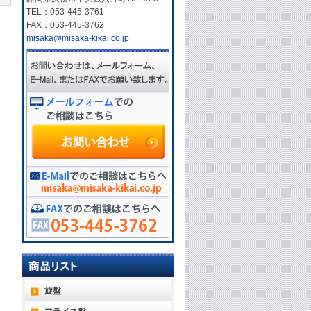
TEL：053-445-3761
FAX：053-445-3762
misaka@misaka-kikai.co.jp
旋盤