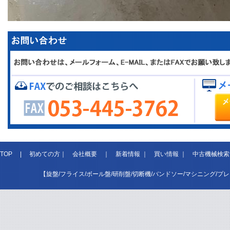
TOP
|
初めての方
｜
会社概要
｜
新着情報
｜
買い情報
｜
中古機械検索
【旋盤/フライス/ボール盤/研削盤/切断機/バンドソー/マシニング/プ