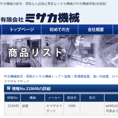
中古機械の販売・買取なら品揃え豊富なミサカ機械の中古機械情報(全国版)
中古機械販売・買取のミサカ機械トップ
>
旋盤
>
普通横旋盤、倣い付旋盤、ロ
ヤマザキマザック
情報No.215645の詳細
情報No
機械
メーカー
製造年
形式
215645
旋盤
ヤマザキマ
1966
φ440x
ザック
写真あり