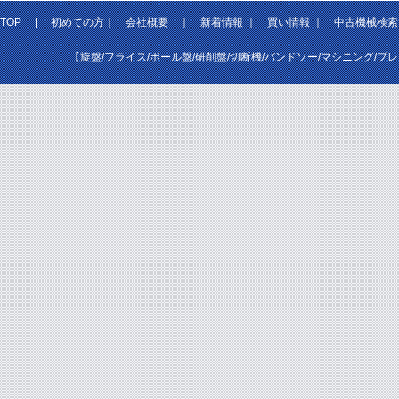
TOP
|
初めての方
｜
会社概要
｜
新着情報
｜
買い情報
｜
中古機械検索
【旋盤/フライス/ボール盤/研削盤/切断機/バンドソー/マシニング/プ