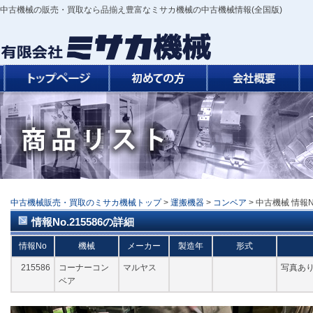
中古機械の販売・買取なら品揃え豊富なミサカ機械の中古機械情報(全国版)
中古機械販売・買取のミサカ機械トップ
>
運搬機器
>
コンベア
> 中古機械 情報
情報No.215586の詳細
情報No
機械
メーカー
製造年
形式
215586
コーナーコン
マルヤス
写真あ
ベア