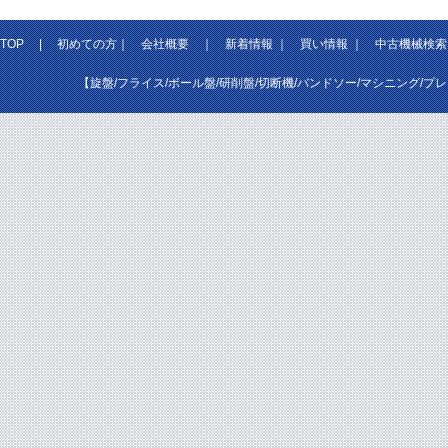
TOP
|
初めての方
｜
会社概要
｜
新着情報
｜
買い情報
｜
中古機械検索
【旋盤/フライス/ボール盤/研削盤/切断機/バンドソー/マシニング/プ