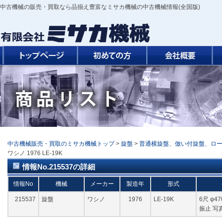
中古機械の販売・買取なら品揃え豊富なミサカ機械の中古機械情報(全国版)
中古機械販売・買取のミサカ機械トップ
>
旋盤
>
普通横旋盤、倣い付旋盤、ロ
ワシノ 1976 LE-19K
情報No.215537の詳細
情報No
機械
メーカー
製造年
形式
215537
旋盤
ワシノ
1976
LE-19K
6尺 φ4
振止 写