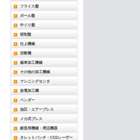
フライス盤
ボール盤
中ぐり盤
研削盤
仕上機械
切断機
歯車加工機械
その他の加工機械
マシニングセンタ
放電加工機
ベンダー
油圧・エアープレス
メカ式プレス
鍛造用機械・周辺機器
タレットパンチ・CO2レーザー