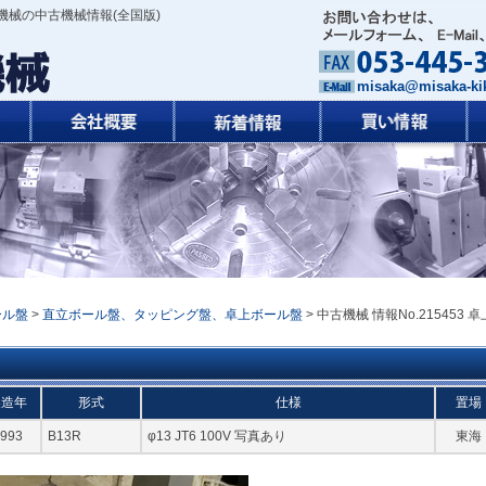
機械の中古機械情報(全国版)
misaka@misaka-kik
ール盤
>
直立ボール盤、タッピング盤、卓上ボール盤
> 中古機械 情報No.215453 卓
製造年
形式
仕様
置場
993
B13R
φ13 JT6 100V 写真あり
東海