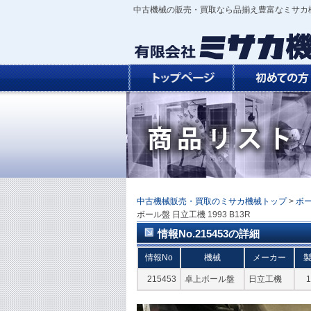
中古機械の販売・買取なら品揃え豊富なミサカ
中古機械販売・買取のミサカ機械トップ
>
ボ
ボール盤 日立工機 1993 B13R
情報No.215453の詳細
情報No
機械
メーカー
215453
卓上ボール盤
日立工機
1