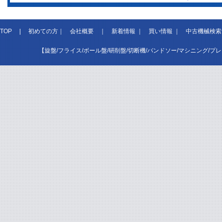
TOP
|
初めての方
｜
会社概要
｜
新着情報
｜
買い情報
｜
中古機械検索
【旋盤/フライス/ボール盤/研削盤/切断機/バンドソー/マシニング/プ