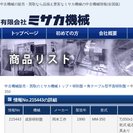
中古機械の販売・買取なら品揃え豊富なミサカ機械の中古機械情報(全国版)
中古機械販売・買取のミサカ機械トップ
>
研削盤
>
角テーブル型平面研削盤
> 
350
情報No.215443の詳細
情報No
機械
メーカー
製造年
形式
215443
成形研削盤
岡本工作
1990
MM-350
T)350x
乾式 砥石
真あり 