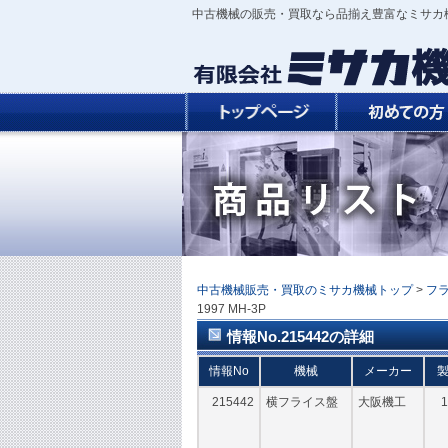
中古機械の販売・買取なら品揃え豊富なミサカ
中古機械販売・買取のミサカ機械トップ
>
フ
1997 MH-3P
情報No.215442の詳細
情報No
機械
メーカー
215442
横フライス盤
大阪機工
1