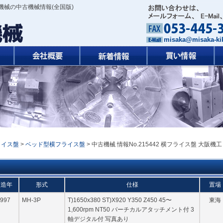
機械の中古機械情報(全国版)
misaka@misaka-kik
ライス盤
>
ベッド型横フライス盤
> 中古機械 情報No.215442 横フライス盤 大阪機工
製造年
形式
仕様
置場
997
MH-3P
T)1650x380 ST)X920 Y350 Z450 45〜
東海
1,600rpm NT50 バーチカルアタッチメント付 3
軸デジタル付 写真あり