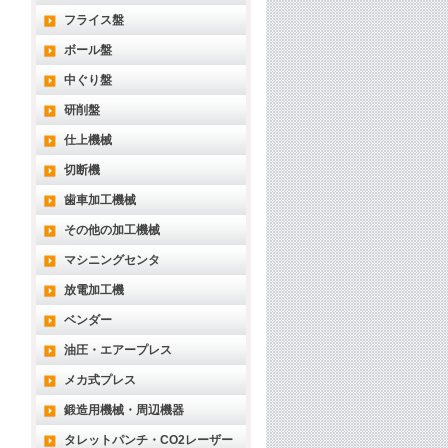
フライス盤
ボール盤
中ぐり盤
研削盤
仕上機械
切断機
歯車加工機械
その他の加工機械
マシニングセンタ
放電加工機
ベンダー
油圧・エアープレス
メカ式プレス
鍛造用機械・周辺機器
タレットパンチ・CO2レーザー