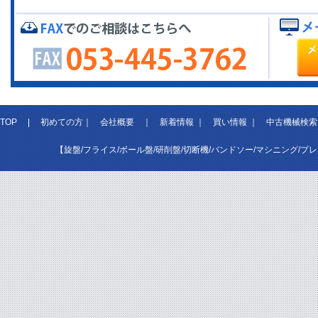
TOP
|
初めての方
｜
会社概要
｜
新着情報
｜
買い情報
｜
中古機械検索
【旋盤/フライス/ボール盤/研削盤/切断機/バンドソー/マシニング/プ