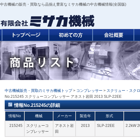
中古機械の販売・買取なら品揃え豊富なミサカ機械の中古機械情報(全国版)
中古機械販売・買取のミサカ機械トップ
>
コンプレッサー
>
スクリュー・スク
No.215245 スクリューコンプレッサー アネスト岩田 2013 SLP-22EE
情報No.215245の詳細
情報No
機械
メーカー
製造年
形式
215245
スクリューコ
アネスト岩
2013
SLP-22EE
2.2kW
ンプレッサー
田