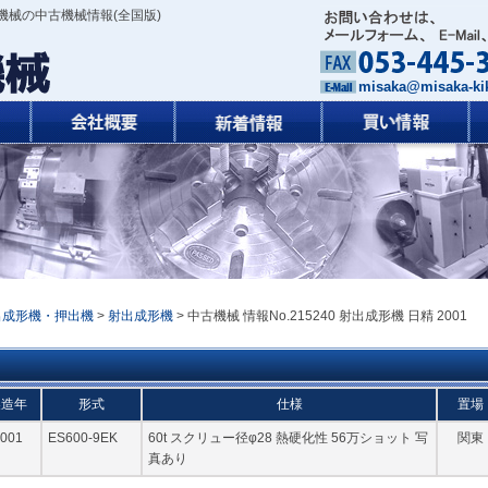
機械の中古機械情報(全国版)
misaka@misaka-kik
出成形機・押出機
>
射出成形機
> 中古機械 情報No.215240 射出成形機 日精 2001
製造年
形式
仕様
置場
001
ES600-9EK
60t スクリュー径φ28 熱硬化性 56万ショット 写
関東
真あり