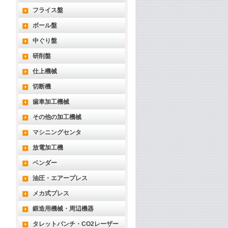
フライス盤
ボール盤
中ぐり盤
研削盤
仕上機械
切断機
歯車加工機械
その他の加工機械
マシニングセンタ
放電加工機
ベンダー
油圧・エアープレス
メカ式プレス
鍛造用機械・周辺機器
タレットパンチ・CO2レーザー