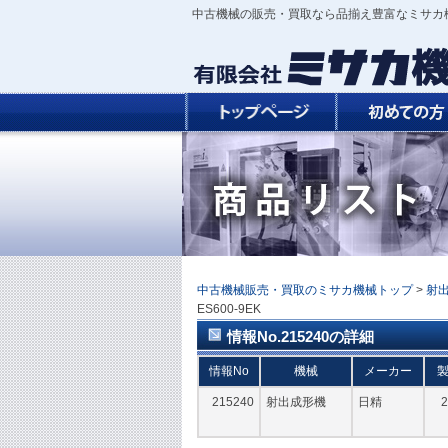
中古機械の販売・買取なら品揃え豊富なミサカ
中古機械販売・買取のミサカ機械トップ
>
射
ES600-9EK
情報No.215240の詳細
情報No
機械
メーカー
215240
射出成形機
日精
2