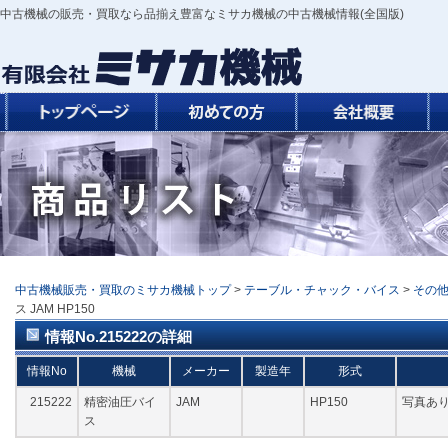
中古機械の販売・買取なら品揃え豊富なミサカ機械の中古機械情報(全国版)
中古機械販売・買取のミサカ機械トップ
>
テーブル・チャック・バイス
>
その
ス JAM HP150
情報No.215222の詳細
情報No
機械
メーカー
製造年
形式
215222
精密油圧バイ
JAM
HP150
写真あ
ス