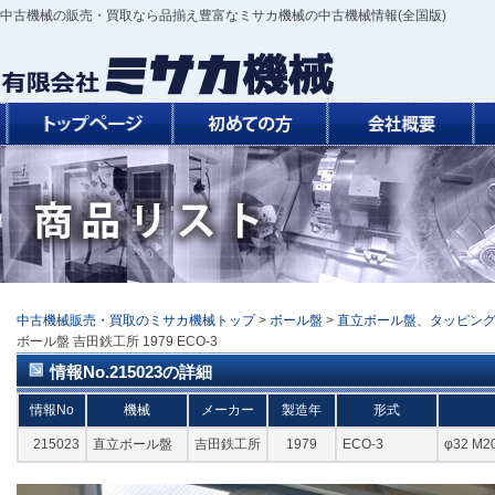
中古機械の販売・買取なら品揃え豊富なミサカ機械の中古機械情報(全国版)
中古機械販売・買取のミサカ機械トップ
>
ボール盤
>
直立ボール盤、タッピン
ボール盤 吉田鉄工所 1979 ECO-3
情報No.215023の詳細
情報No
機械
メーカー
製造年
形式
215023
直立ボール盤
吉田鉄工所
1979
ECO-3
φ32 M