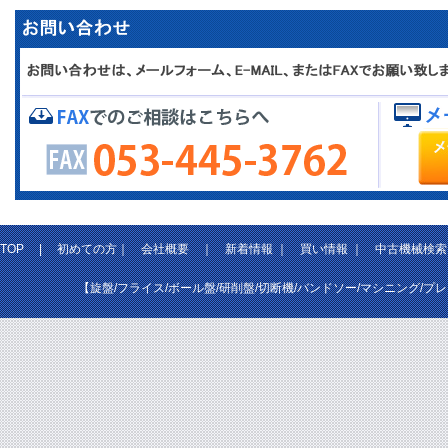
TOP
|
初めての方
｜
会社概要
｜
新着情報
｜
買い情報
｜
中古機械検索
【旋盤/フライス/ボール盤/研削盤/切断機/バンドソー/マシニング/プ