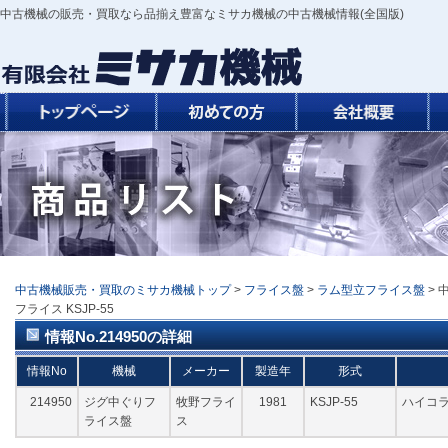
中古機械の販売・買取なら品揃え豊富なミサカ機械の中古機械情報(全国版)
中古機械販売・買取のミサカ機械トップ
>
フライス盤
>
ラム型立フライス盤
> 
フライス KSJP-55
情報No.214950の詳細
情報No
機械
メーカー
製造年
形式
214950
ジグ中ぐりフ
牧野フライ
1981
KSJP-55
ハイコラ
ライス盤
ス