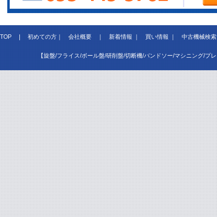
TOP
|
初めての方
｜
会社概要
｜
新着情報
｜
買い情報
｜
中古機械検索
【旋盤/フライス/ボール盤/研削盤/切断機/バンドソー/マシニング/プ