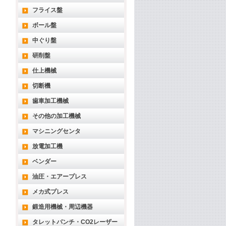
フライス盤
ボール盤
中ぐり盤
研削盤
仕上機械
切断機
歯車加工機械
その他の加工機械
マシニングセンタ
放電加工機
ベンダー
油圧・エアープレス
メカ式プレス
鍛造用機械・周辺機器
タレットパンチ・CO2レーザー