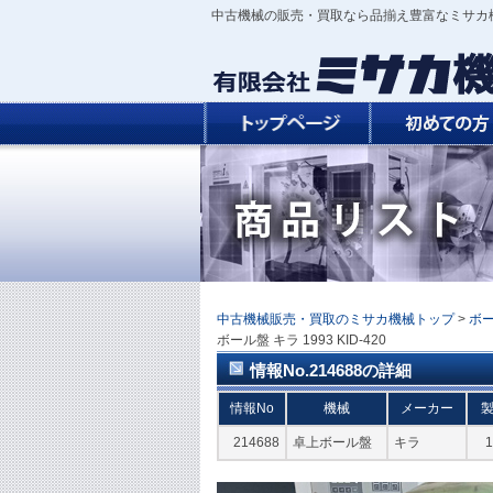
中古機械の販売・買取なら品揃え豊富なミサカ
中古機械販売・買取のミサカ機械トップ
>
ボ
ボール盤 キラ 1993 KID-420
情報No.214688の詳細
情報No
機械
メーカー
214688
卓上ボール盤
キラ
1