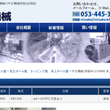
機械の中古機械情報(全国版)
misaka@misaka-kik
ール盤
>
直立ボール盤、タッピング盤、卓上ボール盤
> 中古機械 情報No.214688 卓
製造年
形式
仕様
置場
993
KID-420
φ4〜19 MT2 写真あり
東海