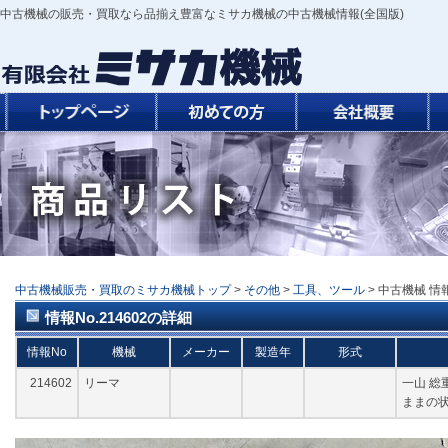
中古機械の販売・買取なら品揃え豊富なミサカ機械の中古機械情報(全国版)
中古機械販売・買取のミサカ機械トップ
>
その他
>
工具、ツール
> 中古機械 情報
情報No.214602の詳細
情報No
機械
メーカー
製造年
形式
214602
リーマ
一山 総
ままの状