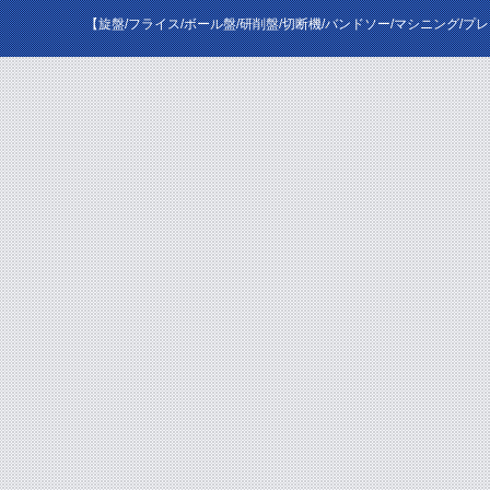
【旋盤/フライス/ボール盤/研削盤/切断機/バンドソー/マシニング/プ