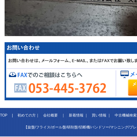
TOP
|
初めての方
｜
会社概要
｜
新着情報
｜
買い情報
｜
中古機械検索
【旋盤/フライス/ボール盤/研削盤/切断機/バンドソー/マシニング/プ