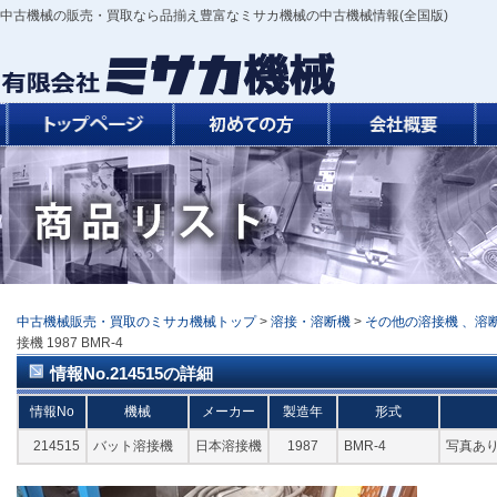
中古機械の販売・買取なら品揃え豊富なミサカ機械の中古機械情報(全国版)
中古機械販売・買取のミサカ機械トップ
>
溶接・溶断機
>
その他の溶接機 、溶
接機 1987 BMR-4
情報No.214515の詳細
情報No
機械
メーカー
製造年
形式
214515
バット溶接機
日本溶接機
1987
BMR-4
写真あ