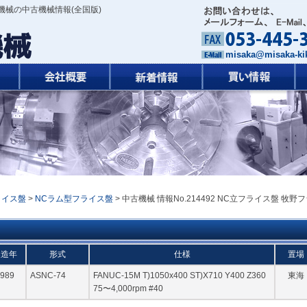
機械の中古機械情報(全国版)
misaka@misaka-kik
ライス盤
>
NCラム型フライス盤
> 中古機械 情報No.214492 NC立フライス盤 牧野
製造年
形式
仕様
置場
989
ASNC-74
FANUC-15M T)1050x400 ST)X710 Y400 Z360
東海
75〜4,000rpm #40