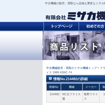
中古機械の販売・買取なら品揃え豊富なミサカ
中古機械販売・買取のミサカ機械トップ
>
フ
イス 1989 ASNC-74
情報No.214492の詳細
情報No
機械
メーカー
214492
NC立フライス
牧野フライ
1
盤
ス