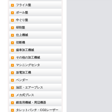
フライス盤
ボール盤
中ぐり盤
研削盤
仕上機械
切断機
歯車加工機械
その他の加工機械
マシニングセンタ
放電加工機
ベンダー
油圧・エアープレス
メカ式プレス
鍛造用機械・周辺機器
タレットパンチ・CO2レーザー