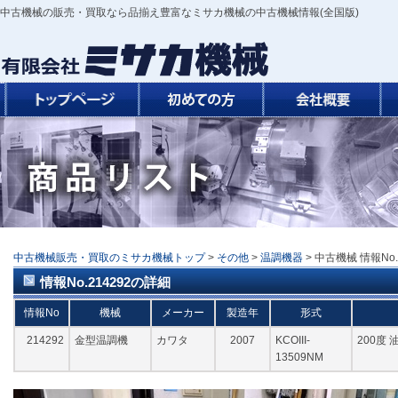
中古機械の販売・買取なら品揃え豊富なミサカ機械の中古機械情報(全国版)
中古機械販売・買取のミサカ機械トップ
>
その他
>
温調機器
> 中古機械 情報No.2
情報No.214292の詳細
情報No
機械
メーカー
製造年
形式
214292
金型温調機
カワタ
2007
KCOIII-
200度 
13509NM