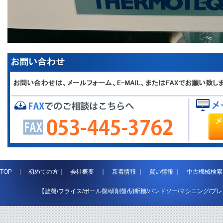
TOP
|
初めての方
｜
会社概要
｜
新着情報
｜
買い情報
｜
中古機械検索
【旋盤/フライス/ボール盤/研削盤/切断機/バンドソー/マシニング/プ